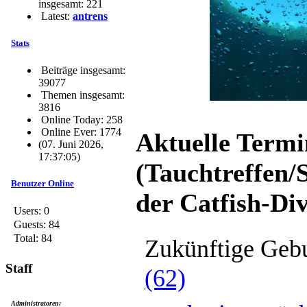
insgesamt: 221
Latest:
antrens
Stats
Beiträge insgesamt:
39077
Themen insgesamt:
3816
Online Today: 258
Online Ever: 1774
Aktuelle Termi
(07. Juni 2026,
17:37:05)
(Tauchtreffen/
Benutzer Online
der Catfish-Div
Users: 0
Guests: 84
Total: 84
Zukünftige Gebu
Staff
(62)
Administratoren: