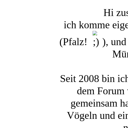
Hi z
ich komme eige
(Pfalz!
), und
Mün
Seit 2008 bin ic
dem Forum v
gemeinsam ha
Vögeln und ei
n