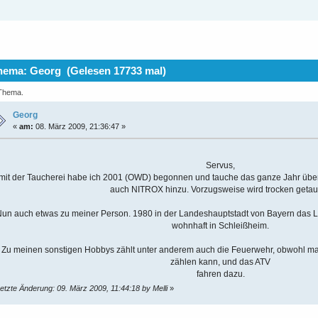
ema: Georg (Gelesen 17733 mal)
 Thema.
Georg
«
am:
08. März 2009, 21:36:47 »
Servus,
mit der Taucherei habe ich 2001 (OWD) begonnen und tauche das ganze Jahr üb
auch NITROX hinzu. Vorzugsweise wird trocken getau
un auch etwas zu meiner Person. 1980 in der Landeshauptstadt von Bayern das Lic
wohnhaft in Schleißheim.
Zu meinen sonstigen Hobbys zählt unter anderem auch die Feuerwehr, obwohl man
zählen kann, und das ATV
fahren dazu.
etzte Änderung: 09. März 2009, 11:44:18 by Melli
»