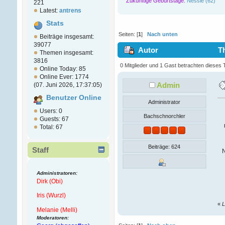
Zukünftige Geburtstage:
Nessie (62)
221
Latest:
antrens
Stats
Seiten: [
1
]
Nach unten
Beiträge insgesamt:
39077
Autor
Th
Themen insgesamt:
3816
0 Mitglieder und 1 Gast betrachten dieses
Online Today: 85
Online Ever: 1774
Admin
(07. Juni 2026, 17:37:05)
Benutzer Online
Administrator
Users: 0
Bachschnorchler
Guests: 67
Total: 67
Beiträge: 624
Staff
N
Administratoren:
Dirk (Obi)
Iris (Wurzl)
«
L
Melanie (Melli)
Moderatoren: