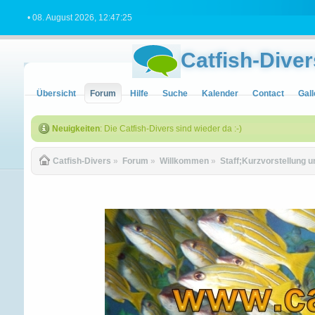
• 08. August 2026, 12:47:25
Catfish-Diver
Übersicht
Forum
Hilfe
Suche
Kalender
Contact
Gall
Neuigkeiten
: Die Catfish-Divers sind wieder da :-)
Catfish-Divers
»
Forum
»
Willkommen
»
Staff;Kurzvorstellung 