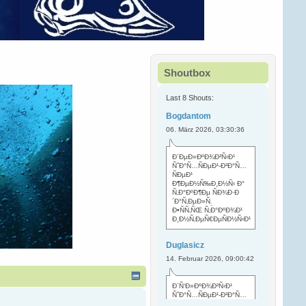
Shoutbox
Last 8 Shouts:
Bogdantom
06. März 2026, 03:30:36
Ð¨ÐµÐ»ÐºÐ¾Ð²Ñ‹Ð¹
ÑˆÐ°Ñ…ÑÐµÐ¹-Ð²Ð°Ñ…
ÑÐµÐ¹
Ð¶ÐµÐ½Ñ‰Ð¸Ð½Ñ‹ Ð°
Ñ‚Ð°ÐºÐ¶Ðµ ÑÐ¾Ð·Ð
´Ð°Ñ‚ÐµÐ»Ñ
.
Ð•ÑÑ‚ÑŒ Ñ‚Ð°ÐºÐ¾Ð¹
Ð¸Ð½Ñ‚ÐµÑ€ÐµÑÐ½Ñ‹Ð¹
Duglasicz
14. Februar 2026, 09:00:42
Ð¨Ñ‘Ð»ÐºÐ¾Ð²Ñ‹Ð¹
ÑˆÐ°Ñ…ÑÐµÐ¹-Ð²Ð°Ñ…
ÑÐµÐ¹ Ñ…