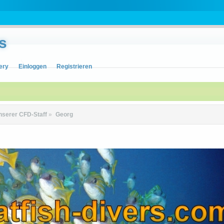
s
ery
Einloggen
Registrieren
unserer CFD-Staff
»
Georg