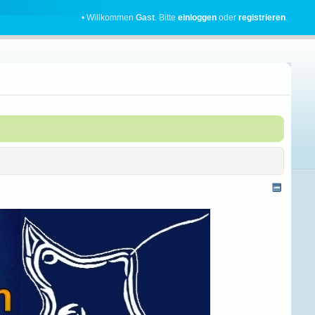
• Willkommen
Gast
. Bitte
einloggen
oder
registrieren
.